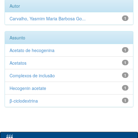
Autor
Carvalho, Yasmim Maria Barbosa Go...
1
Assunto
Acetato de hecogenina
1
Acetatos
1
Complexos de inclusão
1
Hecogenin acetate
1
β-ciclodextrina
1