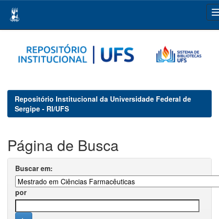
Skip
navigation
Repositório Institucional da Universidade Federal de
Sergipe - RI/UFS
Página de Busca
Buscar em:
por