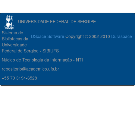
UNIVERSIDADE FEDERAL DE SERGIPE
Sistema de
DSpace Software
Copyright © 2002-2010
Duraspace
Bibliotecas da
Universidade
Federal de Sergipe - SIBIUFS
Núcleo de Tecnologia da Informação - NTI
repositorio@academico.ufs.br
+55 79 3194-6528