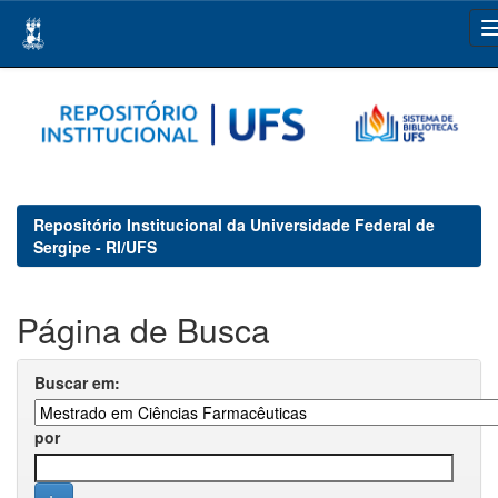
Skip
navigation
Repositório Institucional da Universidade Federal de
Sergipe - RI/UFS
Página de Busca
Buscar em:
por