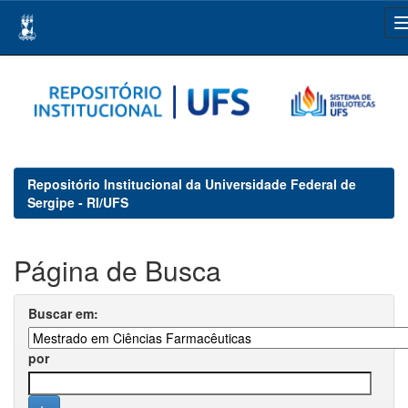
Skip
navigation
Repositório Institucional da Universidade Federal de
Sergipe - RI/UFS
Página de Busca
Buscar em:
por