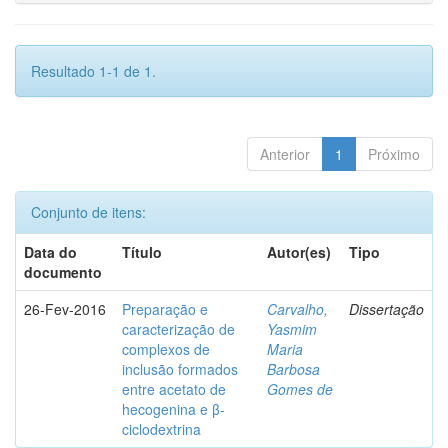
Resultado 1-1 de 1.
Anterior
1
Próximo
Conjunto de itens:
Data do
Título
Autor(es)
Tipo
documento
26-Fev-2016
Preparação e
Carvalho,
Dissertação
caracterização de
Yasmim
complexos de
Maria
inclusão formados
Barbosa
entre acetato de
Gomes de
hecogenina e β-
ciclodextrina