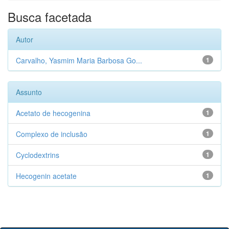
Busca facetada
Autor
Carvalho, Yasmim Maria Barbosa Go...
1
Assunto
Acetato de hecogenina
1
Complexo de inclusão
1
Cyclodextrins
1
Hecogenin acetate
1