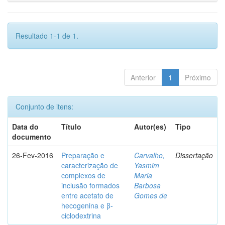
Resultado 1-1 de 1.
Anterior
1
Próximo
Conjunto de itens:
Data do
Título
Autor(es)
Tipo
documento
26-Fev-2016
Preparação e
Carvalho,
Dissertação
caracterização de
Yasmim
complexos de
Maria
inclusão formados
Barbosa
entre acetato de
Gomes de
hecogenina e β-
ciclodextrina