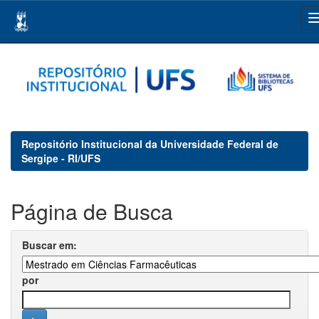
Skip
navigation
Repositório Institucional da Universidade Federal de
Sergipe - RI/UFS
Página de Busca
Buscar em:
por