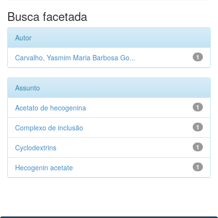
Busca facetada
Autor
Carvalho, Yasmim Maria Barbosa Go...
1
Assunto
Acetato de hecogenina
1
Complexo de inclusão
1
Cyclodextrins
1
Hecogenin acetate
1