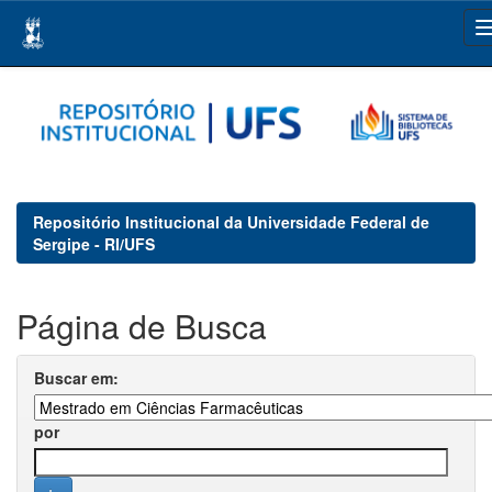
Skip
navigation
Repositório Institucional da Universidade Federal de
Sergipe - RI/UFS
Página de Busca
Buscar em:
por