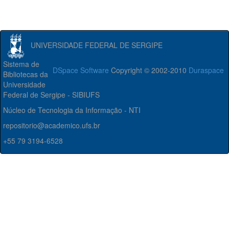
UNIVERSIDADE FEDERAL DE SERGIPE
Sistema de
DSpace Software
Copyright © 2002-2010
Duraspace
Bibliotecas da
Universidade
Federal de Sergipe - SIBIUFS
Núcleo de Tecnologia da Informação - NTI
repositorio@academico.ufs.br
+55 79 3194-6528