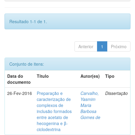
Resultado 1-1 de 1.
Anterior
1
Próximo
Conjunto de itens:
Data do
Título
Autor(es)
Tipo
documento
26-Fev-2016
Preparação e
Carvalho,
Dissertação
caracterização de
Yasmim
complexos de
Maria
inclusão formados
Barbosa
entre acetato de
Gomes de
hecogenina e β-
ciclodextrina