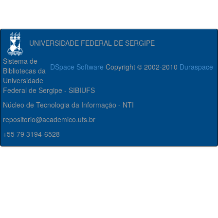
UNIVERSIDADE FEDERAL DE SERGIPE
Sistema de
DSpace Software
Copyright © 2002-2010
Duraspace
Bibliotecas da
Universidade
Federal de Sergipe - SIBIUFS
Núcleo de Tecnologia da Informação - NTI
repositorio@academico.ufs.br
+55 79 3194-6528