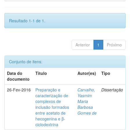
Resultado 1-1 de 1.
Anterior
1
Próximo
Conjunto de itens:
Data do
Título
Autor(es)
Tipo
documento
26-Fev-2016
Preparação e
Carvalho,
Dissertação
caracterização de
Yasmim
complexos de
Maria
inclusão formados
Barbosa
entre acetato de
Gomes de
hecogenina e β-
ciclodextrina