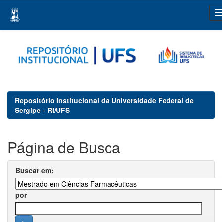
Skip
navigation
Repositório Institucional da Universidade Federal de
Sergipe - RI/UFS
Página de Busca
Buscar em:
por