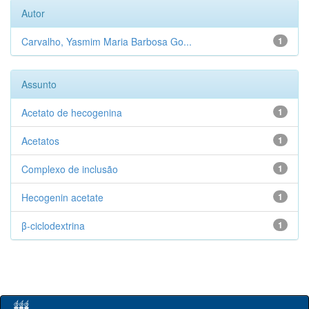
Autor
Carvalho, Yasmim Maria Barbosa Go...
1
Assunto
Acetato de hecogenina
1
Acetatos
1
Complexo de inclusão
1
Hecogenin acetate
1
β-ciclodextrina
1