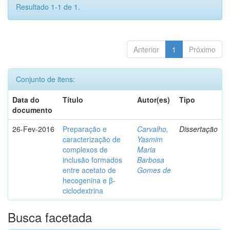
Resultado 1-1 de 1.
Anterior
1
Próximo
Conjunto de itens:
Data do
Título
Autor(es)
Tipo
documento
26-Fev-2016
Preparação e
Carvalho,
Dissertação
caracterização de
Yasmim
complexos de
Maria
inclusão formados
Barbosa
entre acetato de
Gomes de
hecogenina e β-
ciclodextrina
Busca facetada