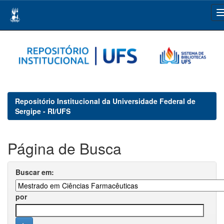
Skip
navigation
Repositório Institucional da Universidade Federal de
Sergipe - RI/UFS
Página de Busca
Buscar em:
por