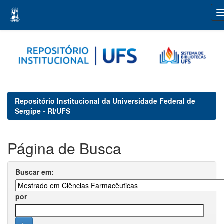
Skip
navigation
Repositório Institucional da Universidade Federal de
Sergipe - RI/UFS
Página de Busca
Buscar em:
por