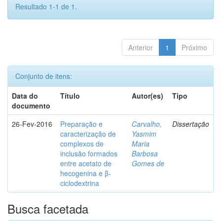
Resultado 1-1 de 1.
Anterior
1
Próximo
Conjunto de itens:
Data do
Título
Autor(es)
Tipo
documento
26-Fev-2016
Preparação e
Carvalho,
Dissertação
caracterização de
Yasmim
complexos de
Maria
inclusão formados
Barbosa
entre acetato de
Gomes de
hecogenina e β-
ciclodextrina
Busca facetada