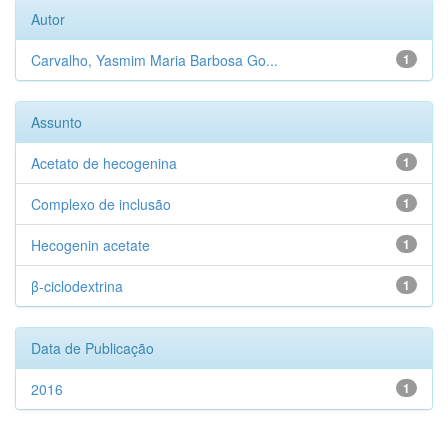
Autor
Carvalho, Yasmim Maria Barbosa Go...
1
Assunto
Acetato de hecogenina
1
Complexo de inclusão
1
Hecogenin acetate
1
β-ciclodextrina
1
Data de Publicação
2016
1