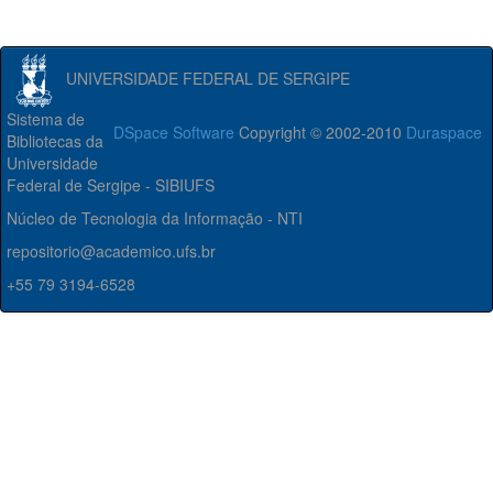
UNIVERSIDADE FEDERAL DE SERGIPE
Sistema de
DSpace Software
Copyright © 2002-2010
Duraspace
Bibliotecas da
Universidade
Federal de Sergipe - SIBIUFS
Núcleo de Tecnologia da Informação - NTI
repositorio@academico.ufs.br
+55 79 3194-6528