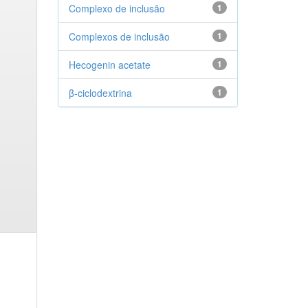
Complexo de inclusão
1
Complexos de inclusão
1
Hecogenin acetate
1
β-ciclodextrina
1