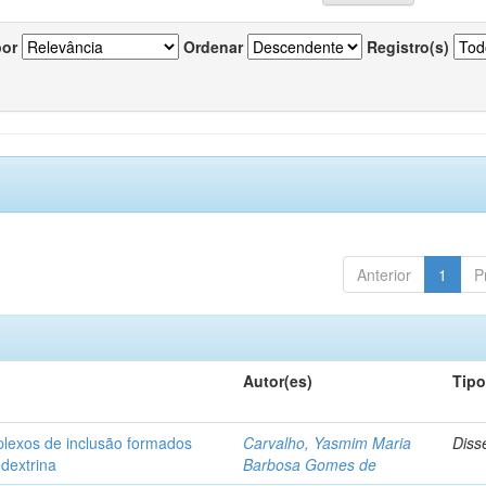
por
Ordenar
Registro(s)
Anterior
1
P
Autor(es)
Tip
plexos de inclusão formados
Carvalho, Yasmim Maria
Diss
odextrina
Barbosa Gomes de