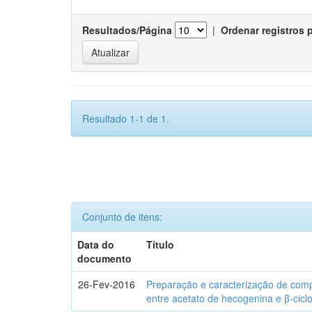
Resultados/Página
|
Ordenar registros 
Resultado 1-1 de 1.
Conjunto de itens:
Data do
Título
documento
26-Fev-2016
Preparação e caracterização de com
entre acetato de hecogenina e β-cicl