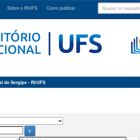
Sobre o RIUFS
Como publicar
al de Sergipe - RI/UFS