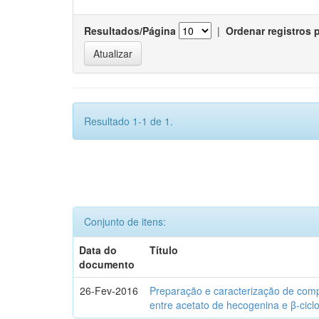
Resultados/Página
|
Ordenar registros 
Resultado 1-1 de 1.
Conjunto de itens:
Data do
Título
documento
26-Fev-2016
Preparação e caracterização de com
entre acetato de hecogenina e β-cicl