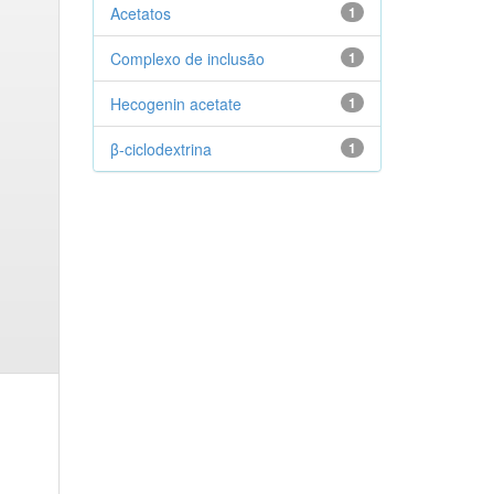
Acetatos
1
Complexo de inclusão
1
Hecogenin acetate
1
β-ciclodextrina
1