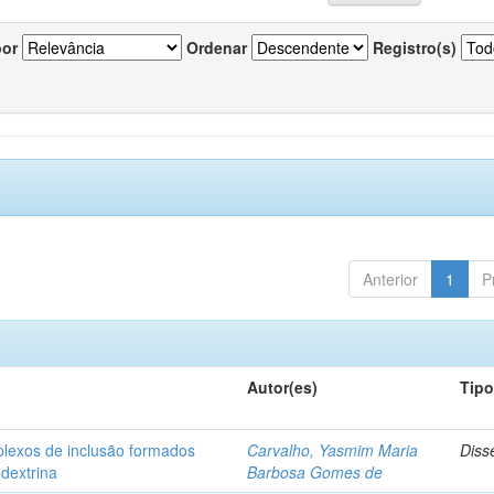
por
Ordenar
Registro(s)
Anterior
1
P
Autor(es)
Tip
plexos de inclusão formados
Carvalho, Yasmim Maria
Diss
odextrina
Barbosa Gomes de