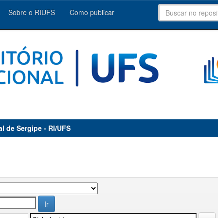
Sobre o RIUFS
Como publicar
al de Sergipe - RI/UFS