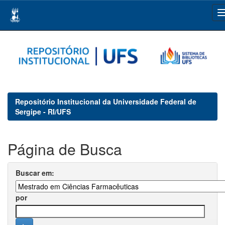
Skip
navigation
Repositório Institucional da Universidade Federal de
Sergipe - RI/UFS
Página de Busca
Buscar em:
por