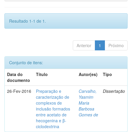
Resultado 1-1 de 1.
Anterior
1
Próximo
Conjunto de itens:
Data do
Título
Autor(es)
Tipo
documento
26-Fev-2016
Preparação e
Carvalho,
Dissertação
caracterização de
Yasmim
complexos de
Maria
inclusão formados
Barbosa
entre acetato de
Gomes de
hecogenina e β-
ciclodextrina