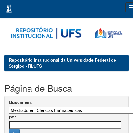
Skip
navigation
Repositório Institucional da Universidade Federal de
Sergipe - RI/UFS
Página de Busca
Buscar em:
por