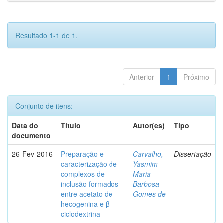
Resultado 1-1 de 1.
Anterior
1
Próximo
Conjunto de itens:
Data do
Título
Autor(es)
Tipo
documento
26-Fev-2016
Preparação e
Carvalho,
Dissertação
caracterização de
Yasmim
complexos de
Maria
inclusão formados
Barbosa
entre acetato de
Gomes de
hecogenina e β-
ciclodextrina