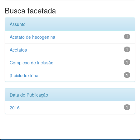
Busca facetada
Assunto
Acetato de hecogenina
1
Acetatos
1
Complexo de inclusão
1
β-ciclodextrina
1
Data de Publicação
2016
1