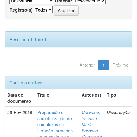
Ordenar
Registro(s)
Resultado 1-1 de 1.
Anterior
1
Próximo
Conjunto de itens:
Data do
Título
Autor(es)
Tipo
documento
26-Fev-2016
Preparação e
Carvalho,
Dissertação
caracterização de
Yasmim
complexos de
Maria
inclusão formados
Barbosa
entre acetato de
Gomes de