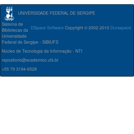
UNIVERSIDADE FEDERAL DE SERGIPE
Sistema de
DSpace Software
Copyright © 2002-2010
Duraspace
Bibliotecas da
Universidade
Federal de Sergipe - SIBIUFS
Núcleo de Tecnologia da Informação - NTI
repositorio@academico.ufs.br
+55 79 3194-6528