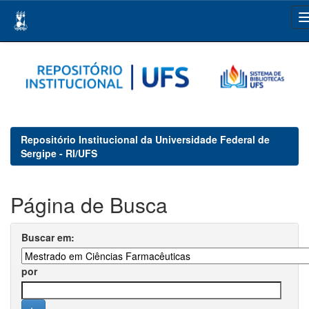
Skip
navigation
Repositório Institucional da Universidade Federal de
Sergipe - RI/UFS
Página de Busca
Buscar em:
por