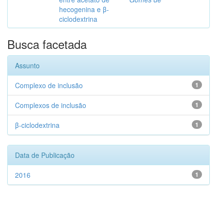
hecogenina e β-
ciclodextrina
Busca facetada
Assunto
Complexo de inclusão
1
Complexos de inclusão
1
β-ciclodextrina
1
Data de Publicação
2016
1