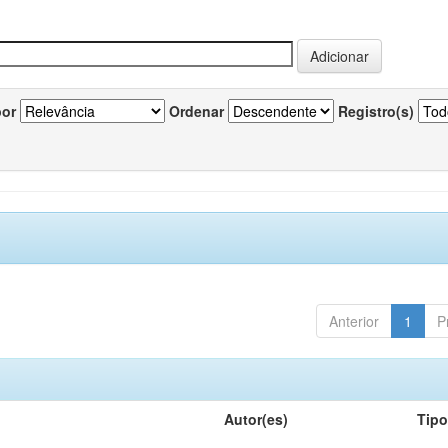
por
Ordenar
Registro(s)
Anterior
1
P
Autor(es)
Tip