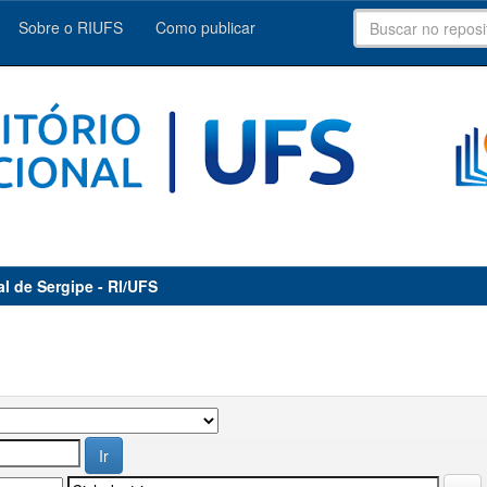
Sobre o RIUFS
Como publicar
al de Sergipe - RI/UFS