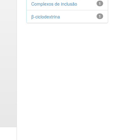
Complexos de inclusão
1
β-ciclodextrina
1