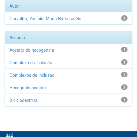
Autor
Carvalho, Yasmim Maria Barbosa Go...
1
Assunto
Acetato de hecogenina
1
Complexo de inclusão
1
Complexos de inclusão
1
Hecogenin acetate
1
β-ciclodextrina
1