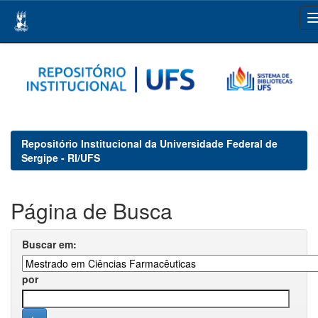
Skip
navigation
Repositório Institucional da Universidade Federal de
Sergipe - RI/UFS
Página de Busca
Buscar em:
por