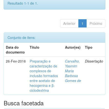
Resultado 1-1 de 1.
Anterior
1
Próximo
Conjunto de itens:
Data do
Título
Autor(es)
Tipo
documento
26-Fev-2016
Preparação e
Carvalho,
Dissertação
caracterização de
Yasmim
complexos de
Maria
inclusão formados
Barbosa
entre acetato de
Gomes de
hecogenina e β-
ciclodextrina
Busca facetada