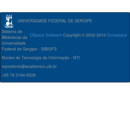
UNIVERSIDADE FEDERAL DE SERGIPE
Sistema de
DSpace Software
Copyright © 2002-2010
Duraspace
Bibliotecas da
Universidade
Federal de Sergipe - SIBIUFS
Núcleo de Tecnologia da Informação - NTI
repositorio@academico.ufs.br
+55 79 3194-6528