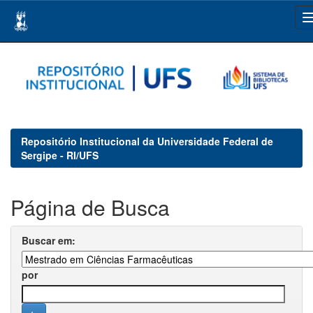
Skip
navigation
Repositório Institucional da Universidade Federal de
Sergipe - RI/UFS
Página de Busca
Buscar em:
por