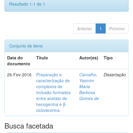
Resultado 1-1 de 1.
Anterior
1
Próximo
Conjunto de itens:
Data do
Título
Autor(es)
Tipo
documento
26-Fev-2016
Preparação e
Carvalho,
Dissertação
caracterização de
Yasmim
complexos de
Maria
inclusão formados
Barbosa
entre acetato de
Gomes de
hecogenina e β-
ciclodextrina
Busca facetada