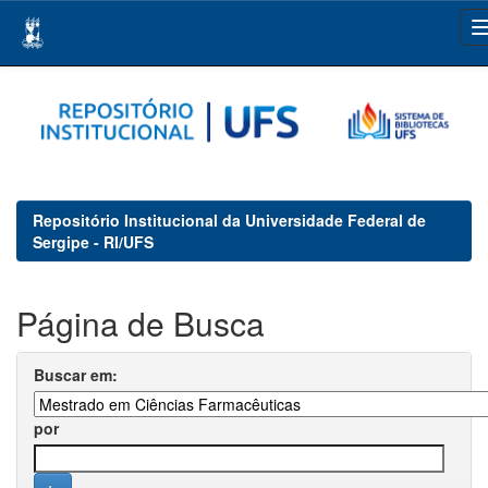
Skip
navigation
Repositório Institucional da Universidade Federal de
Sergipe - RI/UFS
Página de Busca
Buscar em:
por