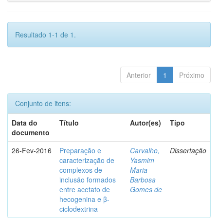
Resultado 1-1 de 1.
Anterior
1
Próximo
Conjunto de itens:
Data do
Título
Autor(es)
Tipo
documento
26-Fev-2016
Preparação e
Carvalho,
Dissertação
caracterização de
Yasmim
complexos de
Maria
inclusão formados
Barbosa
entre acetato de
Gomes de
hecogenina e β-
ciclodextrina