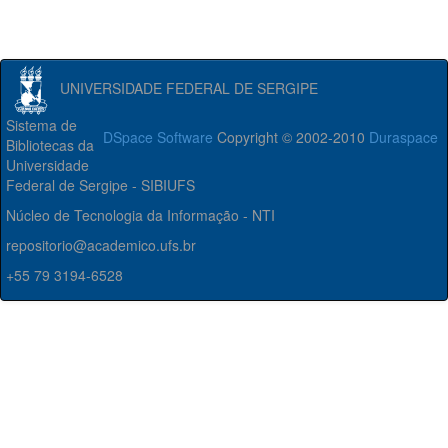
UNIVERSIDADE FEDERAL DE SERGIPE
Sistema de
DSpace Software
Copyright © 2002-2010
Duraspace
Bibliotecas da
Universidade
Federal de Sergipe - SIBIUFS
Núcleo de Tecnologia da Informação - NTI
repositorio@academico.ufs.br
+55 79 3194-6528