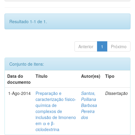
Resultado 1-1 de 1.
Anterior
1
Próximo
Conjunto de itens:
Data do
Título
Autor(es)
Tipo
documento
1-Ago-2014
Preparação e
Santos,
Dissertação
caracterização físico-
Polliana
química de
Barbosa
complexos de
Pereira
inclusão de limoneno
dos
em α e β-
ciclodextrina