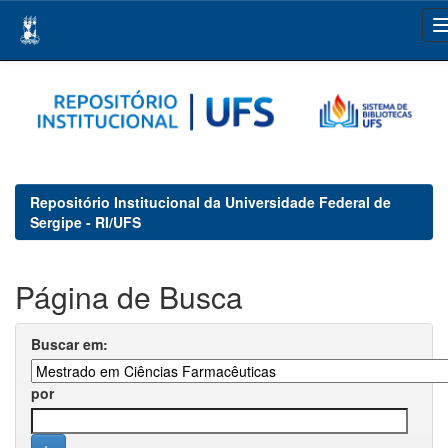
Skip
navigation
Repositório Institucional da Universidade Federal de
Sergipe - RI/UFS
Página de Busca
Buscar em:
por