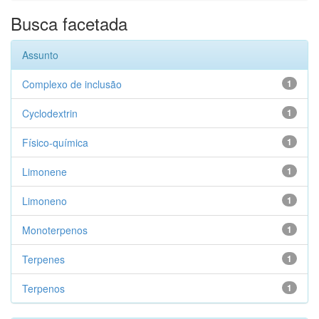
Busca facetada
Assunto
Complexo de inclusão
1
Cyclodextrin
1
Físico-química
1
Limonene
1
Limoneno
1
Monoterpenos
1
Terpenes
1
Terpenos
1