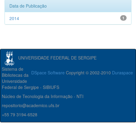
Data de Publicação
2014
1
UNIVERSIDADE FEDERAL DE SERGIPE
Sistema de
DSpace Software
Copyright © 2002-2010
Duraspace
Bibliotecas da
Universidade
Federal de Sergipe - SIBIUFS
Núcleo de Tecnologia da Informação - NTI
repositorio@academico.ufs.br
+55 79 3194-6528