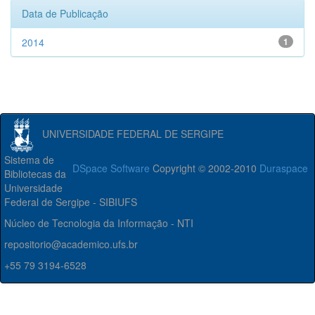
Data de Publicação
2014
1
UNIVERSIDADE FEDERAL DE SERGIPE
Sistema de
DSpace Software
Copyright © 2002-2010
Duraspace
Bibliotecas da
Universidade
Federal de Sergipe - SIBIUFS
Núcleo de Tecnologia da Informação - NTI
repositorio@academico.ufs.br
+55 79 3194-6528