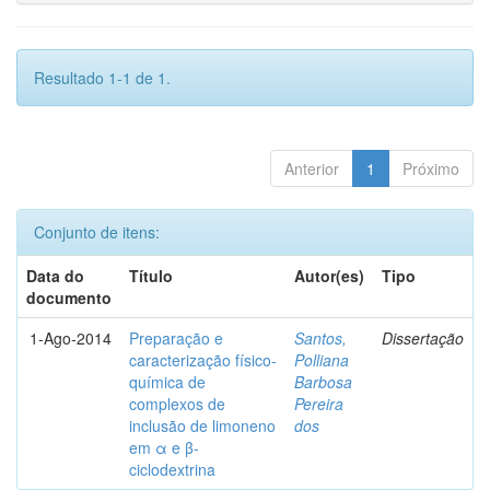
Resultado 1-1 de 1.
Anterior
1
Próximo
Conjunto de itens:
Data do
Título
Autor(es)
Tipo
documento
1-Ago-2014
Preparação e
Santos,
Dissertação
caracterização físico-
Polliana
química de
Barbosa
complexos de
Pereira
inclusão de limoneno
dos
em α e β-
ciclodextrina