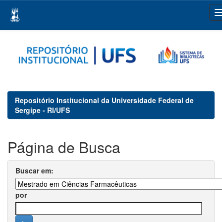
Skip
navigation
Repositório Institucional da Universidade Federal de
Sergipe - RI/UFS
Página de Busca
Buscar em:
por