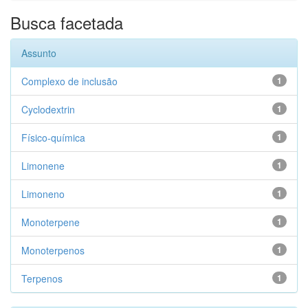
Busca facetada
Assunto
Complexo de inclusão
1
Cyclodextrin
1
Físico-química
1
Limonene
1
Limoneno
1
Monoterpene
1
Monoterpenos
1
Terpenos
1