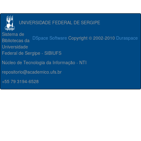
UNIVERSIDADE FEDERAL DE SERGIPE
Sistema de
DSpace Software
Copyright © 2002-2010
Duraspace
Bibliotecas da
Universidade
Federal de Sergipe - SIBIUFS
Núcleo de Tecnologia da Informação - NTI
repositorio@academico.ufs.br
+55 79 3194-6528