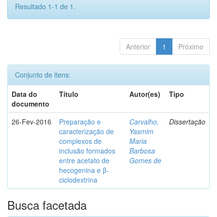
Resultado 1-1 de 1.
Anterior
1
Próximo
Conjunto de itens:
Data do
Título
Autor(es)
Tipo
documento
26-Fev-2016
Preparação e
Carvalho,
Dissertação
caracterização de
Yasmim
complexos de
Maria
inclusão formados
Barbosa
entre acetato de
Gomes de
hecogenina e β-
ciclodextrina
Busca facetada