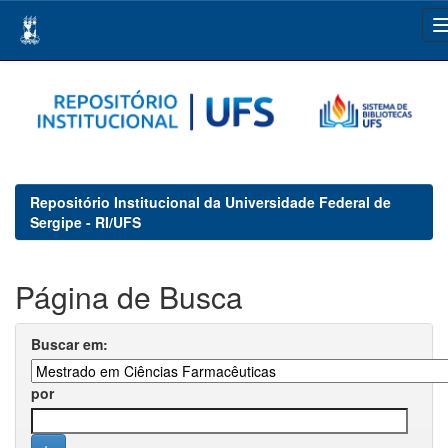
Skip
navigation
Repositório Institucional da Universidade Federal de
Sergipe - RI/UFS
Página de Busca
Buscar em:
por