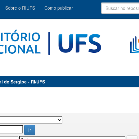
Sobre o RIUFS
Como publicar
al de Sergipe - RI/UFS