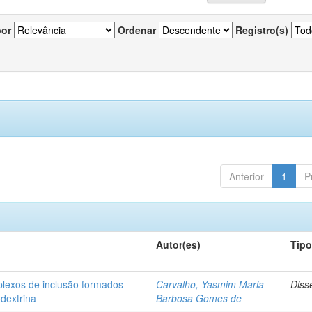
por
Ordenar
Registro(s)
Anterior
1
P
Autor(es)
Tip
plexos de inclusão formados
Carvalho, Yasmim Maria
Diss
odextrina
Barbosa Gomes de