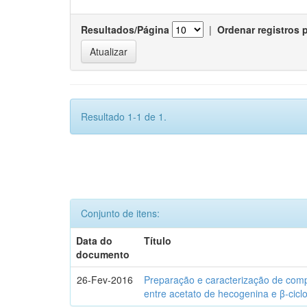
Resultados/Página
|
Ordenar registros 
Resultado 1-1 de 1.
Conjunto de itens:
Data do
Título
documento
26-Fev-2016
Preparação e caracterização de com
entre acetato de hecogenina e β-cicl