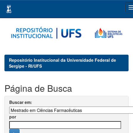
Skip
navigation
Repositório Institucional da Universidade Federal de
Sergipe - RI/UFS
Página de Busca
Buscar em:
por