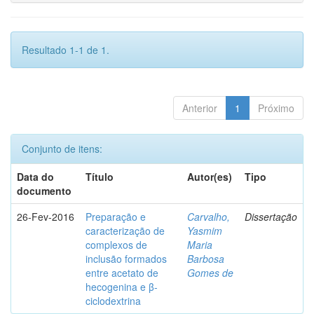
Resultado 1-1 de 1.
Anterior
1
Próximo
Conjunto de itens:
Data do
Título
Autor(es)
Tipo
documento
26-Fev-2016
Preparação e
Carvalho,
Dissertação
caracterização de
Yasmim
complexos de
Maria
inclusão formados
Barbosa
entre acetato de
Gomes de
hecogenina e β-
ciclodextrina