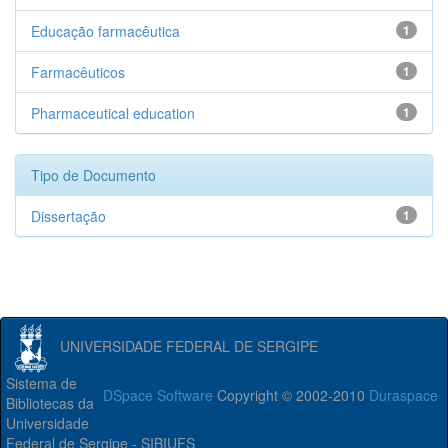
Educação farmacêutica
1
Farmacêuticos
1
Pharmaceutical education
1
Tipo de Documento
Dissertação
1
UNIVERSIDADE FEDERAL DE SERGIPE
Sistema de
DSpace Software
Copyright © 2002-2010
Duraspace
Bibliotecas da
Universidade
Federal de Sergipe - SIBIUFS