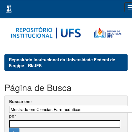
Skip
navigation
Repositório Institucional da Universidade Federal de
Sergipe - RI/UFS
Página de Busca
Buscar em:
por