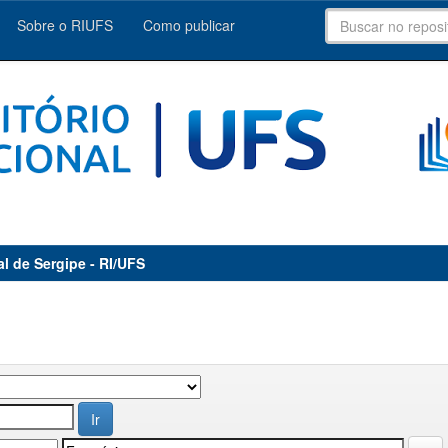
Sobre o RIUFS
Como publicar
al de Sergipe - RI/UFS