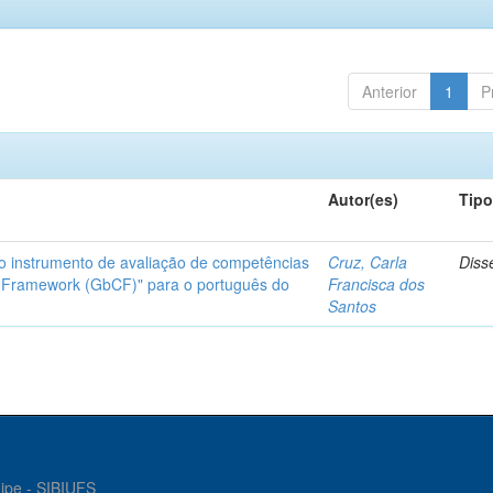
Anterior
1
P
Autor(es)
Tip
do instrumento de avaliação de competências
Cruz, Carla
Diss
 Framework (GbCF)" para o português do
Francisca dos
Santos
gipe - SIBIUFS