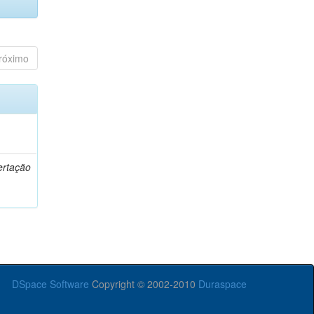
róximo
o
ertação
DSpace Software
Copyright © 2002-2010
Duraspace