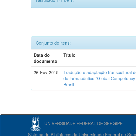
Resultado 1-1 de 1.
Conjunto de itens:
Data do
Título
documento
26-Fev-2015
Tradução e adaptação transcultural 
do farmacêutico "Global Competency
Brasil
UNIVERSIDADE FEDERAL DE SERGIPE
Sistema de Bibliotecas da Universidade Federal de Ser