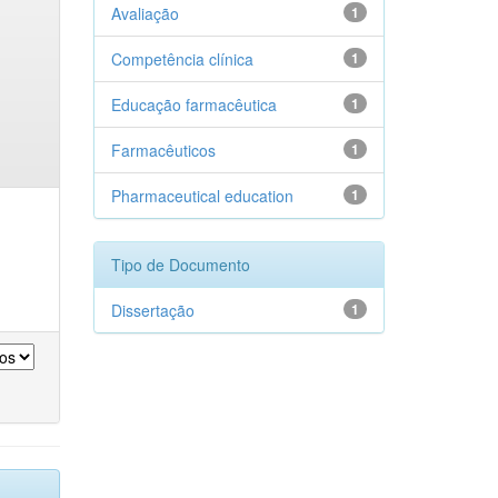
Avaliação
1
Competência clínica
1
Educação farmacêutica
1
Farmacêuticos
1
Pharmaceutical education
1
Tipo de Documento
Dissertação
1