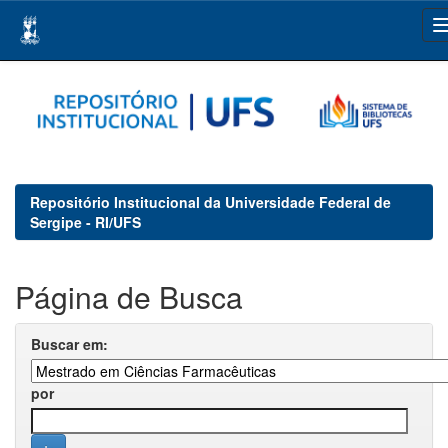
Skip
navigation
Repositório Institucional da Universidade Federal de
Sergipe - RI/UFS
Página de Busca
Buscar em:
por