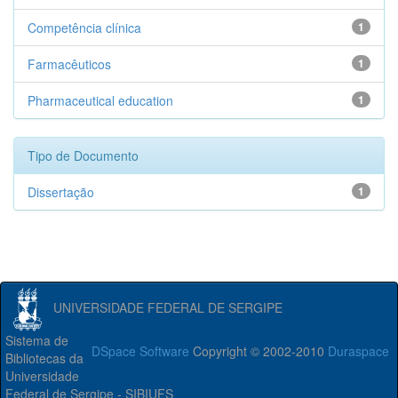
Competência clínica
1
Farmacêuticos
1
Pharmaceutical education
1
Tipo de Documento
Dissertação
1
UNIVERSIDADE FEDERAL DE SERGIPE
Sistema de
DSpace Software
Copyright © 2002-2010
Duraspace
Bibliotecas da
Universidade
Federal de Sergipe - SIBIUFS