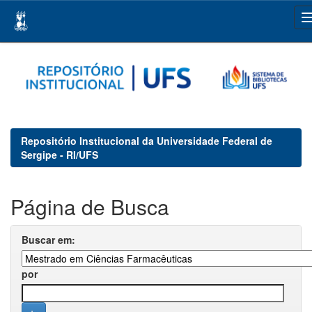
Skip
navigation
Repositório Institucional da Universidade Federal de
Sergipe - RI/UFS
Página de Busca
Buscar em:
por