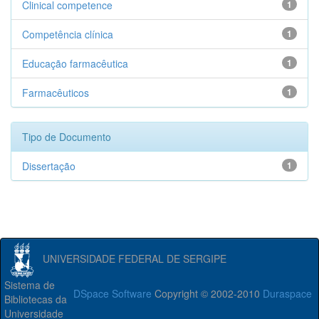
Clinical competence
1
Competência clínica
1
Educação farmacêutica
1
Farmacêuticos
1
Tipo de Documento
Dissertação
1
UNIVERSIDADE FEDERAL DE SERGIPE
Sistema de
DSpace Software
Copyright © 2002-2010
Duraspace
Bibliotecas da
Universidade