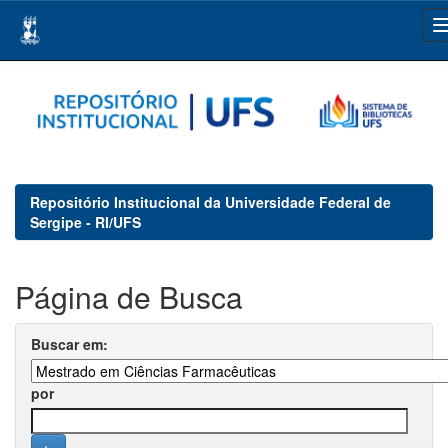
Skip
navigation
Repositório Institucional da Universidade Federal de
Sergipe - RI/UFS
Página de Busca
Buscar em:
por