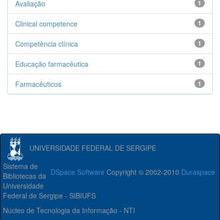
Avaliação
1
Clinical competence
1
Competência clínica
1
Educação farmacêutica
1
Farmacêuticos
1
UNIVERSIDADE FEDERAL DE SERGIPE
Sistema de
DSpace Software
Copyright © 2002-2010
Duraspace
Bibliotecas da
Universidade
Federal de Sergipe - SIBIUFS
Núcleo de Tecnologia da Informação - NTI