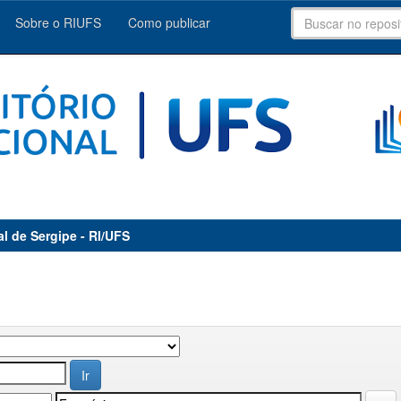
Sobre o RIUFS
Como publicar
al de Sergipe - RI/UFS