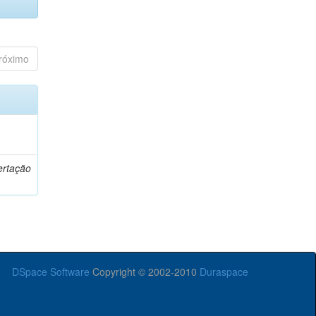
róximo
o
ertação
DSpace Software
Copyright © 2002-2010
Duraspace