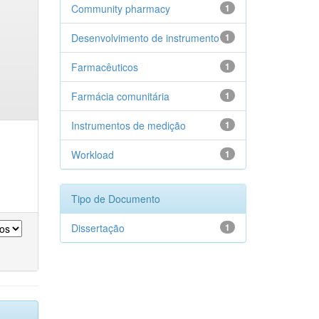
Community pharmacy
1
Desenvolvimento de instrumento
1
Farmacêuticos
1
Farmácia comunitária
1
Instrumentos de medição
1
Workload
1
Tipo de Documento
Dissertação
1