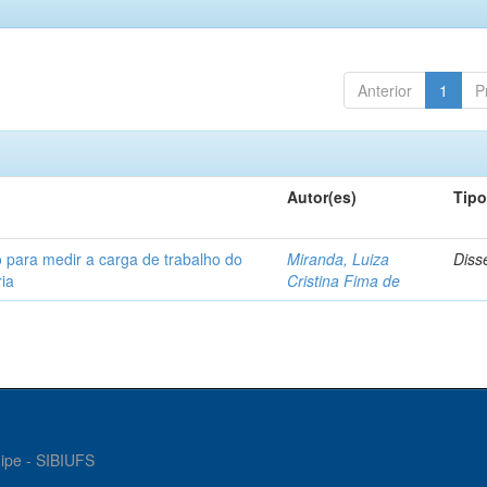
Anterior
1
P
Autor(es)
Tip
 para medir a carga de trabalho do
Miranda, Luiza
Diss
ia
Cristina Fima de
gipe - SIBIUFS