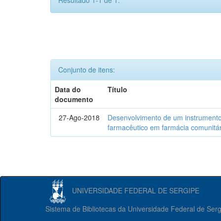
Resultado 1-1 de 1.
Conjunto de itens:
Data do
Título
documento
27-Ago-2018
Desenvolvimento de um instrumento
farmacêutico em farmácia comunitár
UNIVERSIDADE FEDERAL DE SERGIPE
Sistema de Bibliotecas da Universidade Federal de Ser