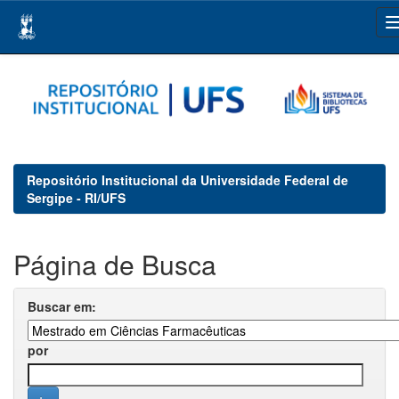
Skip
navigation
Repositório Institucional da Universidade Federal de
Sergipe - RI/UFS
Página de Busca
Buscar em:
por