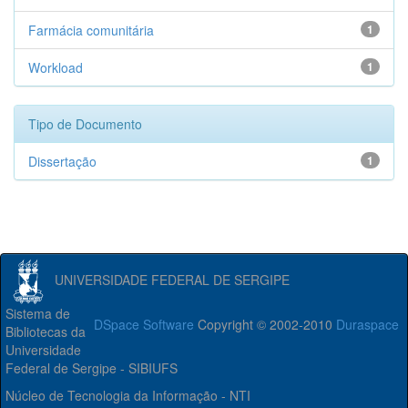
Farmácia comunitária
1
Workload
1
Tipo de Documento
Dissertação
1
UNIVERSIDADE FEDERAL DE SERGIPE
Sistema de
DSpace Software
Copyright © 2002-2010
Duraspace
Bibliotecas da
Universidade
Federal de Sergipe - SIBIUFS
Núcleo de Tecnologia da Informação - NTI