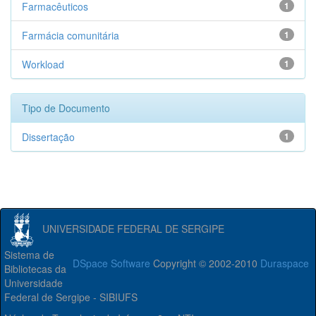
Farmacêuticos
1
Farmácia comunitária
1
Workload
1
Tipo de Documento
Dissertação
1
UNIVERSIDADE FEDERAL DE SERGIPE
Sistema de
DSpace Software
Copyright © 2002-2010
Duraspace
Bibliotecas da
Universidade
Federal de Sergipe - SIBIUFS