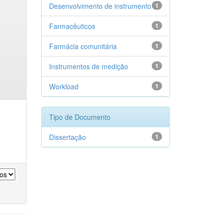
Desenvolvimento de instrumento
1
Farmacêuticos
1
Farmácia comunitária
1
Instrumentos de medição
1
Workload
1
Tipo de Documento
Dissertação
1