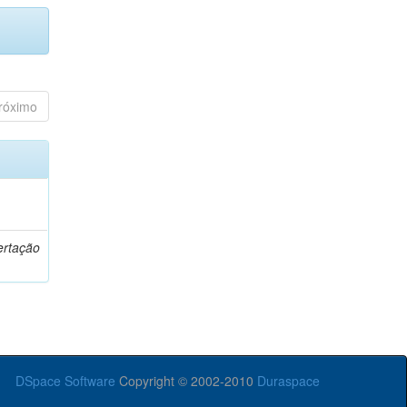
róximo
o
ertação
DSpace Software
Copyright © 2002-2010
Duraspace