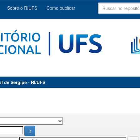
Sobre o RIUFS
Como publicar
al de Sergipe - RI/UFS