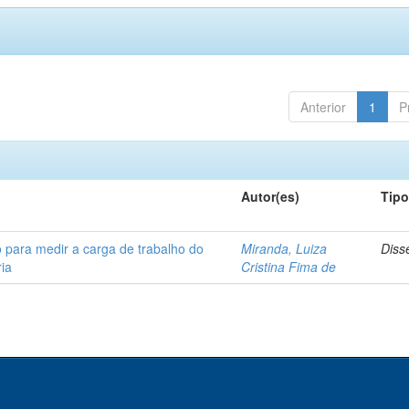
Anterior
1
P
Autor(es)
Tip
 para medir a carga de trabalho do
Miranda, Luiza
Diss
ia
Cristina Fima de