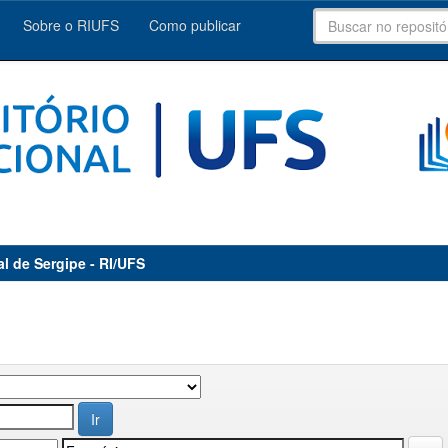
Sobre o RIUFS
Como publicar
al de Sergipe - RI/UFS