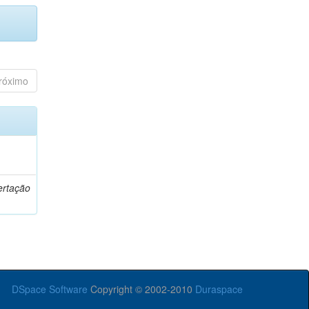
róximo
o
ertação
DSpace Software
Copyright © 2002-2010
Duraspace