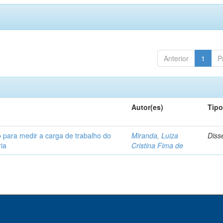
Anterior
1
P
Autor(es)
Tip
 para medir a carga de trabalho do
Miranda, Luiza
Diss
ia
Cristina Fima de