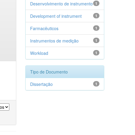
Desenvolvimento de instrumento
1
Development of instrument
1
Farmacêuticos
1
Instrumentos de medição
1
Workload
1
Tipo de Documento
Dissertação
1