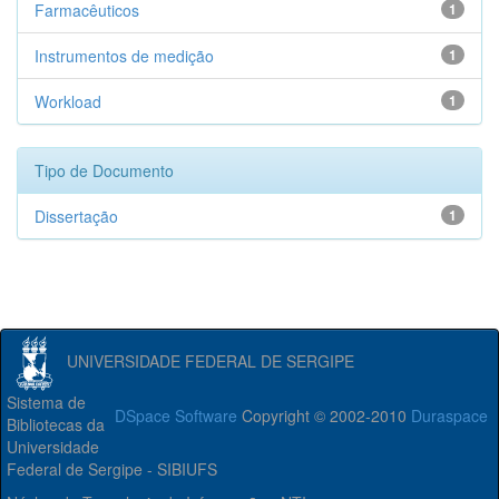
Farmacêuticos
1
Instrumentos de medição
1
Workload
1
Tipo de Documento
Dissertação
1
UNIVERSIDADE FEDERAL DE SERGIPE
Sistema de
DSpace Software
Copyright © 2002-2010
Duraspace
Bibliotecas da
Universidade
Federal de Sergipe - SIBIUFS