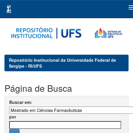
Skip
navigation
Repositório Institucional da Universidade Federal de
Sergipe - RI/UFS
Página de Busca
Buscar em:
por