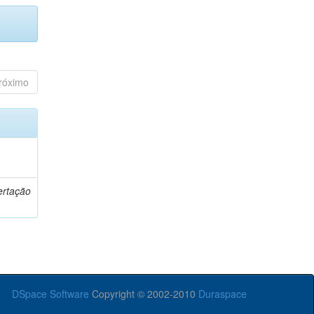
róximo
o
ertação
DSpace Software
Copyright © 2002-2010
Duraspace