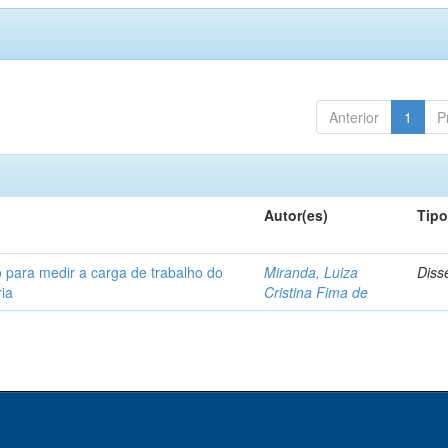
Anterior
1
P
Autor(es)
Tip
 para medir a carga de trabalho do
Miranda, Luiza
Diss
ia
Cristina Fima de