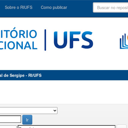
Sobre o RIUFS
Como publicar
al de Sergipe - RI/UFS