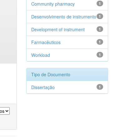
Community pharmacy
1
Desenvolvimento de instrumento
1
Development of instrument
1
Farmacêuticos
1
Workload
1
Tipo de Documento
Dissertação
1