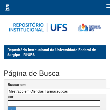
Skip
navigation
Repositório Institucional da Universidade Federal de
Sergipe - RI/UFS
Página de Busca
Buscar em:
por