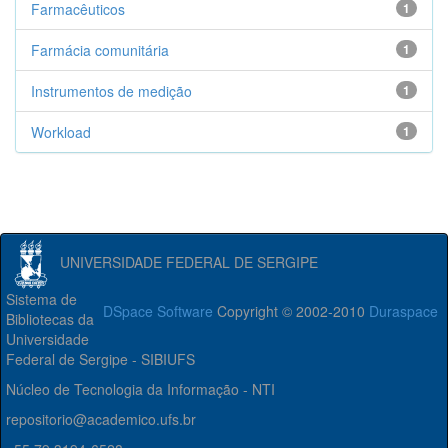
Farmacêuticos
1
Farmácia comunitária
1
Instrumentos de medição
1
Workload
1
UNIVERSIDADE FEDERAL DE SERGIPE
Sistema de
DSpace Software
Copyright © 2002-2010
Duraspace
Bibliotecas da
Universidade
Federal de Sergipe - SIBIUFS
Núcleo de Tecnologia da Informação - NTI
repositorio@academico.ufs.br