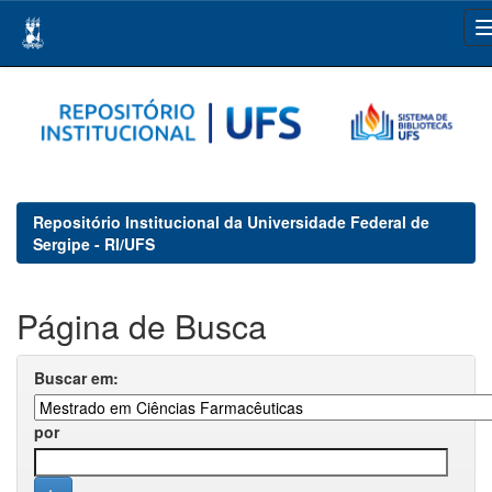
Skip
navigation
Repositório Institucional da Universidade Federal de
Sergipe - RI/UFS
Página de Busca
Buscar em:
por