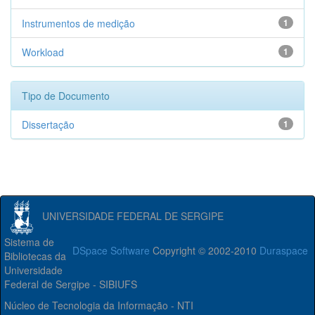
Instrumentos de medição
1
Workload
1
Tipo de Documento
Dissertação
1
UNIVERSIDADE FEDERAL DE SERGIPE
Sistema de
DSpace Software
Copyright © 2002-2010
Duraspace
Bibliotecas da
Universidade
Federal de Sergipe - SIBIUFS
Núcleo de Tecnologia da Informação - NTI