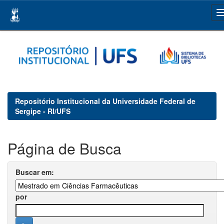
Skip
navigation
Repositório Institucional da Universidade Federal de
Sergipe - RI/UFS
Página de Busca
Buscar em:
por