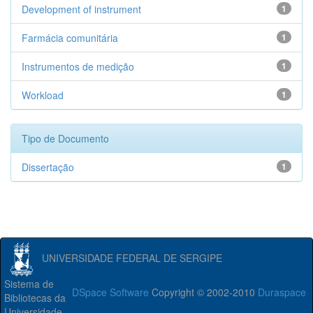
Development of instrument
1
Farmácia comunitária
1
Instrumentos de medição
1
Workload
1
Tipo de Documento
Dissertação
1
UNIVERSIDADE FEDERAL DE SERGIPE
Sistema de
DSpace Software
Copyright © 2002-2010
Duraspace
Bibliotecas da
Universidade