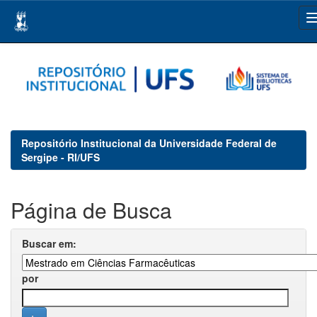
Skip
navigation
Repositório Institucional da Universidade Federal de
Sergipe - RI/UFS
Página de Busca
Buscar em:
por