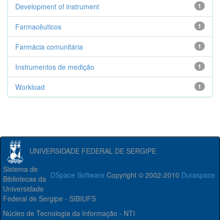
Development of instrument
1
Farmacêuticos
1
Farmácia comunitária
1
Instrumentos de medição
1
Workload
1
UNIVERSIDADE FEDERAL DE SERGIPE
Sistema de
DSpace Software
Copyright © 2002-2010
Duraspace
Bibliotecas da
Universidade
Federal de Sergipe - SIBIUFS
Núcleo de Tecnologia da Informação - NTI