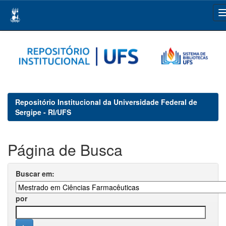
Skip
navigation
Repositório Institucional da Universidade Federal de
Sergipe - RI/UFS
Página de Busca
Buscar em:
por