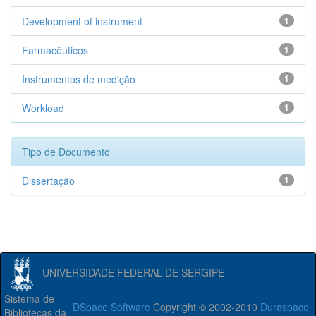
Development of instrument
1
Farmacêuticos
1
Instrumentos de medição
1
Workload
1
Tipo de Documento
Dissertação
1
UNIVERSIDADE FEDERAL DE SERGIPE
Sistema de
DSpace Software
Copyright © 2002-2010
Duraspace
Bibliotecas da