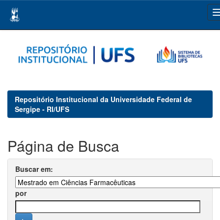
Skip
navigation
Repositório Institucional da Universidade Federal de
Sergipe - RI/UFS
Página de Busca
Buscar em:
por