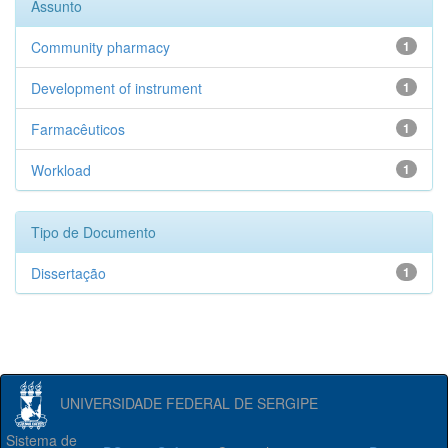
Assunto
Community pharmacy
1
Development of instrument
1
Farmacêuticos
1
Workload
1
Tipo de Documento
Dissertação
1
UNIVERSIDADE FEDERAL DE SERGIPE
Sistema de