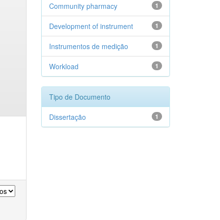
Community pharmacy
1
Development of instrument
1
Instrumentos de medição
1
Workload
1
Tipo de Documento
Dissertação
1