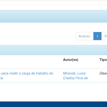
Anterior
1
P
Autor(es)
Tip
 para medir a carga de trabalho do
Miranda, Luiza
Diss
ia
Cristina Fima de