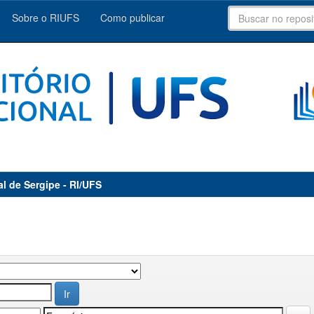
Sobre o RIUFS
Como publicar
al de Sergipe - RI/UFS