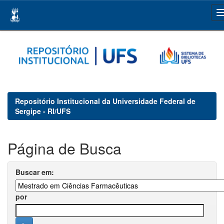
Skip
navigation
Repositório Institucional da Universidade Federal de
Sergipe - RI/UFS
Página de Busca
Buscar em:
por