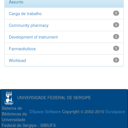
Assunto
Carga de trabalho
1
Community pharmacy
1
Development of instrument
1
Farmacêuticos
1
Workload
1
UNIVERSIDADE FEDERAL DE SERGIPE
Sistema de
DSpace Software
Copyright © 2002-2010
Duraspace
Bibliotecas da
Universidade
Federal de Sergipe - SIBIUFS