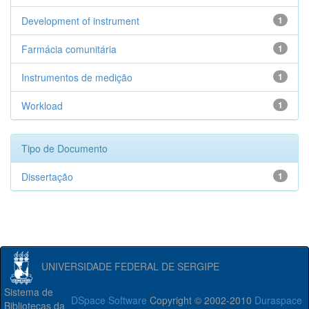
Development of instrument
1
Farmácia comunitária
1
Instrumentos de medição
1
Workload
1
Tipo de Documento
Dissertação
1
UNIVERSIDADE FEDERAL DE SERGIPE
Sistema de
DSpace Software
Copyright © 2002-2010
Duraspace
Bibliotecas da