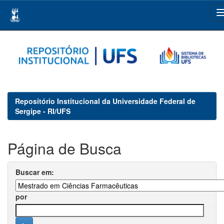
Skip
navigation
Repositório Institucional da Universidade Federal de
Sergipe - RI/UFS
Página de Busca
Buscar em:
por