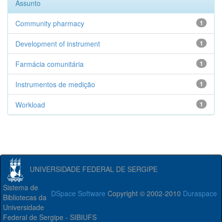
Assunto
Community pharmacy
1
Development of instrument
1
Farmácia comunitária
1
Instrumentos de medição
1
Workload
1
UNIVERSIDADE FEDERAL DE SERGIPE
Sistema de
DSpace Software
Copyright © 2002-2010
Duraspace
Bibliotecas da
Universidade
Federal de Sergipe - SIBIUFS