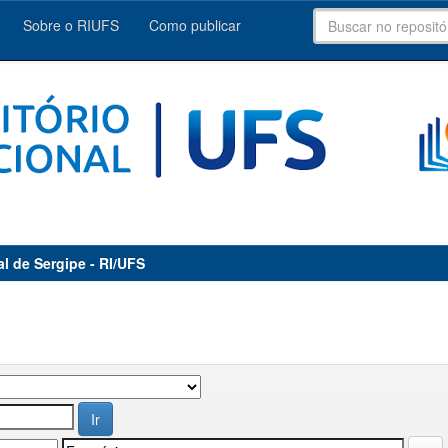
Sobre o RIUFS
Como publicar
al de Sergipe - RI/UFS