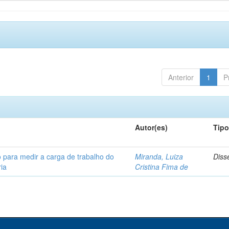
Anterior
1
P
Autor(es)
Tip
 para medir a carga de trabalho do
Miranda, Luiza
Diss
ia
Cristina Fima de