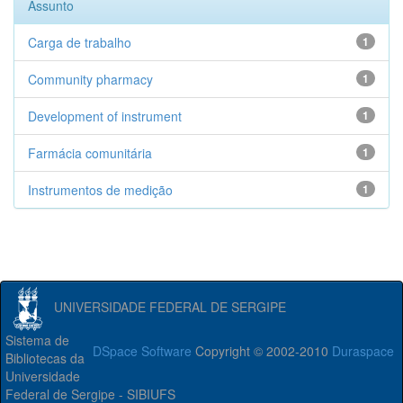
Assunto
Carga de trabalho
1
Community pharmacy
1
Development of instrument
1
Farmácia comunitária
1
Instrumentos de medição
1
UNIVERSIDADE FEDERAL DE SERGIPE
Sistema de
DSpace Software
Copyright © 2002-2010
Duraspace
Bibliotecas da
Universidade
Federal de Sergipe - SIBIUFS