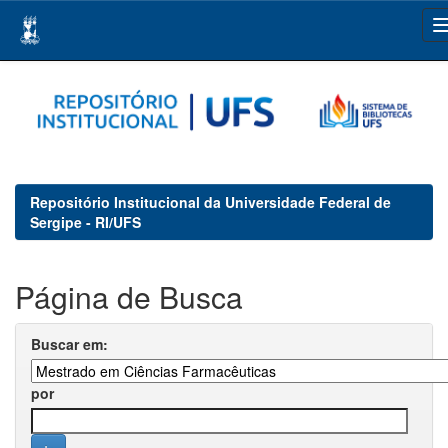
Skip
navigation
Repositório Institucional da Universidade Federal de
Sergipe - RI/UFS
Página de Busca
Buscar em:
por