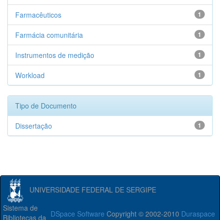
Farmacêuticos
1
Farmácia comunitária
1
Instrumentos de medição
1
Workload
1
Tipo de Documento
Dissertação
1
UNIVERSIDADE FEDERAL DE SERGIPE
Sistema de
DSpace Software
Copyright © 2002-2010
Duraspace
Bibliotecas da