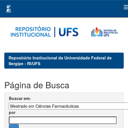
Skip
navigation
Repositório Institucional da Universidade Federal de
Sergipe - RI/UFS
Página de Busca
Buscar em:
por