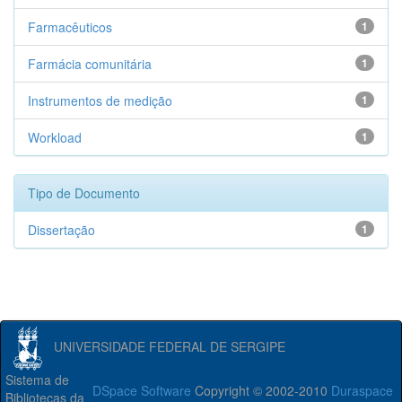
Farmacêuticos
1
Farmácia comunitária
1
Instrumentos de medição
1
Workload
1
Tipo de Documento
Dissertação
1
UNIVERSIDADE FEDERAL DE SERGIPE
Sistema de
DSpace Software
Copyright © 2002-2010
Duraspace
Bibliotecas da