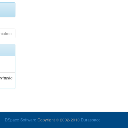
róximo
o
ertação
DSpace Software
Copyright © 2002-2010
Duraspace