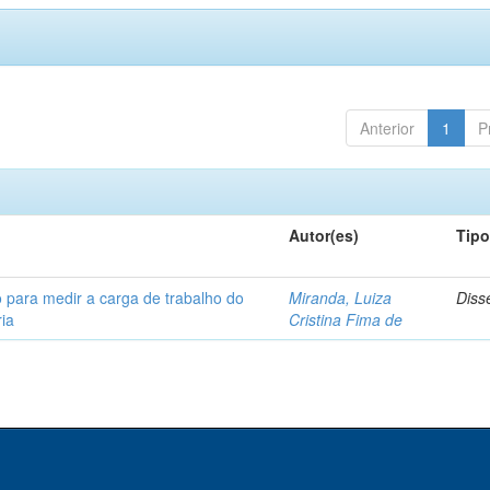
Anterior
1
P
Autor(es)
Tip
 para medir a carga de trabalho do
Miranda, Luiza
Diss
ia
Cristina Fima de