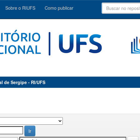
Sobre o RIUFS
Como publicar
al de Sergipe - RI/UFS