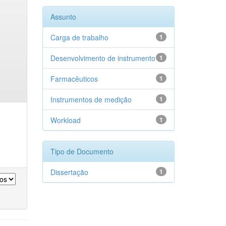
Assunto
Carga de trabalho
1
Desenvolvimento de instrumento
1
Farmacêuticos
1
Instrumentos de medição
1
Workload
1
Tipo de Documento
Dissertação
1