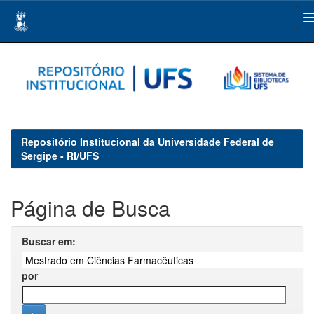
Skip
navigation
Repositório Institucional da Universidade Federal de
Sergipe - RI/UFS
Página de Busca
Buscar em:
por