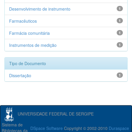
Desenvolvimento de instrumento
1
Farmacêuticos
1
Farmácia comunitária
1
Instrumentos de medição
1
Tipo de Documento
Dissertação
1
UNIVERSIDADE FEDERAL DE SERGIPE
Sistema de
DSpace Software
Copyright © 2002-2010
Duraspace
Bibliotecas da